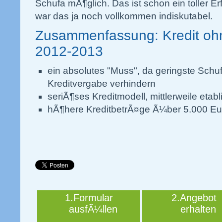
Schufa mÃ¶glich. Das ist schon ein toller Er
war das ja noch vollkommen indiskutabel.
Zusammenfassung: Kredit ohn
2012-2013
ein absolutes "Muss", da geringste Schu
Kreditvergabe verhindern
seriÃ¶ses Kreditmodell, mittlerweile etabli
hÃ¶here KreditbetrÃ¤ge Ã¼ber 5.000 E
1.Formular
2.Angebot
ausfÃ¼llen
erhalten