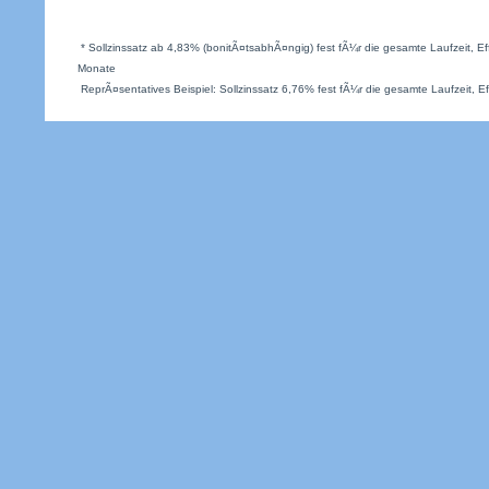
* Sollzinssatz ab 4,83% (bonitÃ¤tsabhÃ¤ngig) fest fÃ¼r die gesamte Laufzeit, Eff
Monate
ReprÃ¤sentatives Beispiel: Sollzinssatz 6,76% fest fÃ¼r die gesamte Laufzeit, Ef