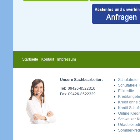
Startseite
Kontakt
Impressum
Unsere Sachbearbeiter:
Schufafreier 
Schufafreie 
Tel: 09426-8522316
Eilkredite
Fax: 09426-8522329
Kreditangeb
Kredit ohne 
Kredit Schufa
Online Kredi
Schweizer Kr
Urlaubskredi
Sommerkredi