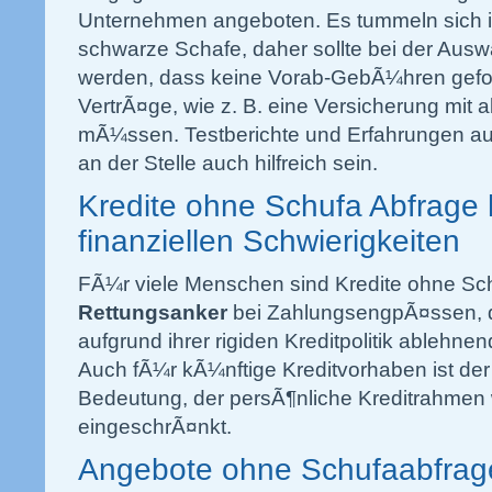
Unternehmen angeboten. Es tummeln sich 
schwarze Schafe, daher sollte bei der Ausw
werden, dass keine Vorab-GebÃ¼hren gefor
VertrÃ¤ge, wie z. B. eine Versicherung mit
mÃ¼ssen. Testberichte und Erfahrungen au
an der Stelle auch hilfreich sein.
Kredite ohne Schufa Abfrage h
finanziellen Schwierigkeiten
FÃ¼r viele Menschen sind Kredite ohne Sc
Rettungsanker
bei ZahlungsengpÃ¤ssen,
aufgrund ihrer rigiden Kreditpolitik ableh
Auch fÃ¼r kÃ¼nftige Kreditvorhaben ist der
Bedeutung, der persÃ¶nliche Kreditrahmen w
eingeschrÃ¤nkt.
Angebote ohne Schufaabfrag