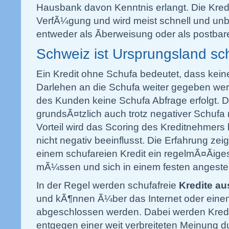
Hausbank davon Kenntnis erlangt. Die Kredi
VerfÃ¼gung und wird meist schnell und unb
entweder als Ãberweisung oder als postba
Schweiz ist Ursprungsland sch
Ein Kredit ohne Schufa bedeutet, dass ke
Darlehen an die Schufa weiter gegeben we
des Kunden keine Schufa Abfrage erfolgt. Da
grundsÃ¤tzlich auch trotz negativer Schufa 
Vorteil wird das Scoring des Kreditnehmers
nicht negativ beeinflusst. Die Erfahrung zei
einem schufareien Kredit ein regelmÃ¤Ãi
mÃ¼ssen und sich in einem festen angestell
In der Regel werden schufafreie
Kredite au
und kÃ¶nnen Ã¼ber das Internet oder einen 
abgeschlossen werden. Dabei werden Kredi
entgegen einer weit verbreiteten Meinung 