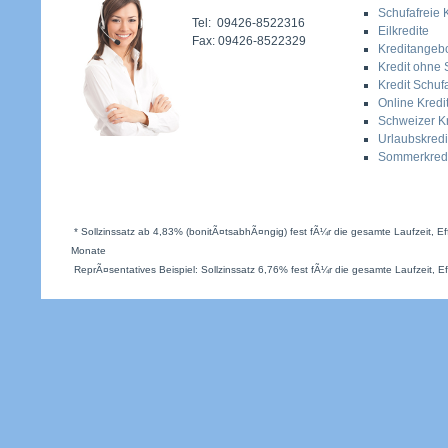
Schufafreie 
Tel: 09426-8522316
Eilkredite
Fax: 09426-8522329
Kreditangeb
Kredit ohne 
Kredit Schufa
Online Kredi
Schweizer Kr
Urlaubskredi
Sommerkredi
* Sollzinssatz ab 4,83% (bonitÃ¤tsabhÃ¤ngig) fest fÃ¼r die gesamte Laufzeit, Eff
Monate
ReprÃ¤sentatives Beispiel: Sollzinssatz 6,76% fest fÃ¼r die gesamte Laufzeit, Ef