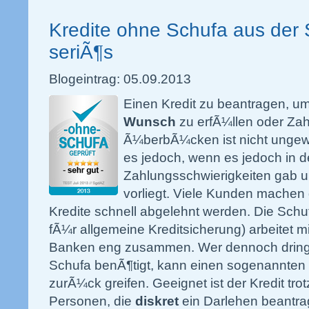
Kredite ohne Schufa aus der 
seriÃ¶s
Blogeintrag: 05.09.2013
Einen Kredit zu beantragen, u
Wunsch
zu erfÃ¼llen oder Z
Ã¼berbÃ¼cken ist nicht ungew
es jedoch, wenn es jedoch in 
Zahlungsschwierigkeiten gab u
vorliegt. Viele Kunden machen
Kredite schnell abgelehnt werden. Die Sch
fÃ¼r allgemeine Kreditsicherung) arbeitet mi
Banken eng zusammen. Wer dennoch dringen
Schufa benÃ¶tigt, kann einen sogenannten 
zurÃ¼ck greifen. Geeignet ist der Kredit tr
Personen, die
diskret
ein Darlehen beantra