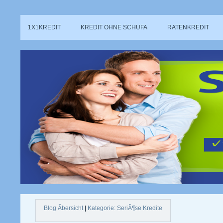
1X1KREDIT
KREDIT OHNE SCHUFA
RATENKREDIT
Blog Ãbersicht
|
Kategorie: SeriÃ¶se Kredite