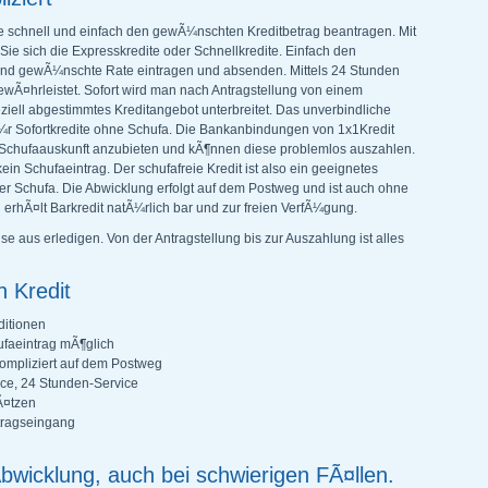
e schnell und einfach den gewÃ¼nschten Kreditbetrag beantragen. Mit
ie sich die Expresskredite oder Schnellkredite. Einfach den
 und gewÃ¼nschte Rate eintragen und absenden. Mittels 24 Stunden
ewÃ¤hrleistet. Sofort wird man nach Antragstellung von einem
ziell abgestimmtes Kreditangebot unterbreitet. Das unverbindliche
Ã¼r Sofortkredite ohne Schufa. Die Bankanbindungen von 1x1Kredit
Schufaauskunft anzubieten und kÃ¶nnen diese problemlos auszahlen.
in Schufaeintrag. Der schufafreie Kredit ist also ein geeignetes
ver Schufa. Die Abwicklung erfolgt auf dem Postweg und ist auch ohne
rhÃ¤lt Barkredit natÃ¼rlich bar und zur freien VerfÃ¼gung.
 aus erledigen. Von der Antragstellung bis zur Auszahlung ist alles
 Kredit
ditionen
faeintrag mÃ¶glich
ompliziert auf dem Postweg
ce, 24 Stunden-Service
Ã¤tzen
tragseingang
Abwicklung, auch bei schwierigen FÃ¤llen.