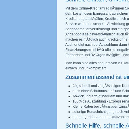
Mit dem Online-Kreditantrag kÃ¶nnen Si
dem kostenlosen Expressantrag sichern S
Kreditantrag ausfÃ¼llen, Kreditwunsch
Service wird eine schnelle Abwicklung g
Sachbearbeiter verstÃ¤ndigt und ein spe
Angebot gilt selbstverstÃ¤ndlich auch f
machen es mÃ¶glich auch Kredite ohne 
Auch erfolgt nach der Auszahlung dann ke
Finanzierungsmittel fÃ¼r alle mit negati
Ehepartner und BÃ¼rgen mÃ¶glich. Man e
Man kann also alles bequem von zu Hause
einfach und unkompliziert.
Zusammenfassend ist ein
fair, schnell und zu gÃ¼nstigen Kon
auch ohne Schufaauskunft und Schu
Abwicklung erfolgt bequem und unk
100%ige Auszahlung - Expressservi
Kleine Raten bei gÃ¼nstigen Zinss
sofortige Benachrichtigung nach An
beantragen, bearbeuten, auszahlen
Schnelle Hilfe, schnelle 