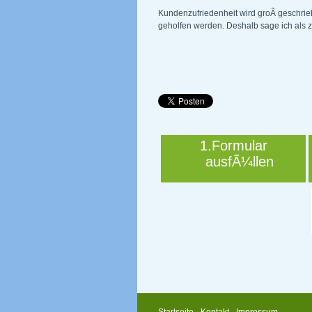
Kundenzufriedenheit wird groÃ geschrie
geholfen werden. Deshalb sage ich als z
1.Formular
ausfÃ¼llen