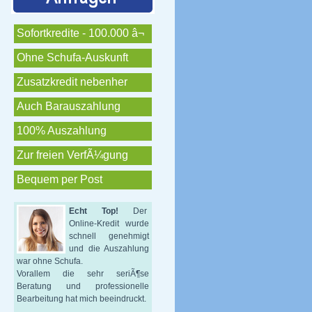
Sofortkredite - 100.000 â¬
Ohne Schufa-Auskunft
Zusatzkredit nebenher
Auch Barauszahlung
100% Auszahlung
Zur freien VerfÃ¼gung
Bequem per Post
Echt Top!
Der
Online-Kredit wurde
schnell genehmigt
und die Auszahlung
war ohne Schufa.
Vorallem die sehr seriÃ¶se
Beratung und professionelle
Bearbeitung hat mich beeindruckt.