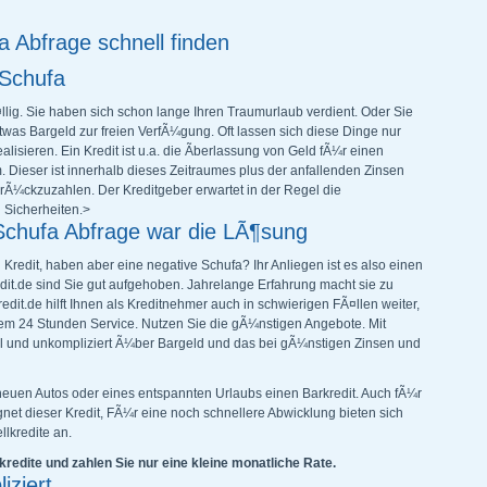
a Abfrage schnell finden
 Schufa
¤llig. Sie haben sich schon lange Ihren Traumurlaub verdient. Oder Sie
twas Bargeld zur freien VerfÃ¼gung. Oft lassen sich diese Dinge nur
alisieren. Ein Kredit ist u.a. die Ãberlassung von Geld fÃ¼r einen
. Dieser ist innerhalb dieses Zeitraumes plus der anfallenden Zinsen
Ã¼ckzuzahlen. Der Kreditgeber erwartet in der Regel die
 Sicherheiten.>
Schufa Abfrage war die LÃ¶sung
Kredit, haben aber eine negative Schufa? Ihr Anliegen ist es also einen
edit.de sind Sie gut aufgehoben. Jahrelange Erfahrung macht sie zu
dit.de hilft Ihnen als Kreditnehmer auch in schwierigen FÃ¤llen weiter,
 dem 24 Stunden Service. Nutzen Sie die gÃ¼nstigen Angebote. Mit
ll und unkompliziert Ã¼ber Bargeld und das bei gÃ¼nstigen Zinsen und
neuen Autos oder eines entspannten Urlaubs einen Barkredit. Auch fÃ¼r
gnet dieser Kredit, FÃ¼r eine noch schnellere Abwicklung bieten sich
lkredite an.
redite und zahlen Sie nur eine kleine monatliche Rate.
iziert