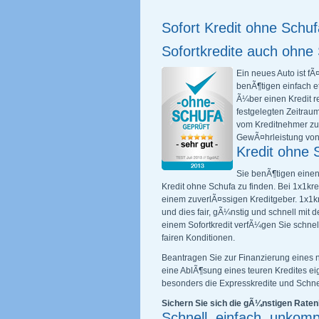
Sofort Kredit ohne Schuf
Sofortkredite auch ohne
Ein neues Auto ist fÃ
benÃ¶tigen einfach e
Ã¼ber einen Kredit re
festgelegten Zeitraum
vom Kreditnehmer zur
GewÃ¤hrleistung von
Kredit ohne 
Sie benÃ¶tigen einen 
Kredit ohne Schufa zu finden. Bei 1x1kr
einem zuverlÃ¤ssigen Kreditgeber. 1x1kre
und dies fair, gÃ¼nstig und schnell mit
einem Sofortkredit verfÃ¼gen Sie schne
fairen Konditionen.
Beantragen Sie zur Finanzierung eines 
eine AblÃ¶sung eines teuren Kredites ei
besonders die Expresskredite und Schnel
Sichern Sie sich die gÃ¼nstigen Ratenk
Schnell, einfach, unkompl