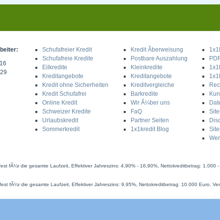
eiter:
Schufafreier Kredit
Kredit Ãberweisung
1x1
Schufafreie Kredite
Postbare Auszahlung
PDF
316
Eilkredite
Kleinkredite
1x1K
329
Kreditangebote
Kreditangebote
1x1
Kredit ohne Sicherheiten
Kreditvergleiche
Rec
Kredit Schufafrei
Barkredite
Kun
Online Kredit
Wir Ã¼ber uns
Dat
Schweizer Kredite
FaQ
Sit
Urlaubskredit
Partner Seiten
Dis
Sommerkredit
1x1kredit Blog
Sit
Wer
st fÃ¼r die gesamte Laufzeit, Effektiver Jahreszins: 4,90% - 16,90%, Nettokreditbetrag: 1.000 - 
est fÃ¼r die gesamte Laufzeit, Effektiver Jahreszins: 9,95%, Nettokreditbetrag: 10.000 Euro, Ver