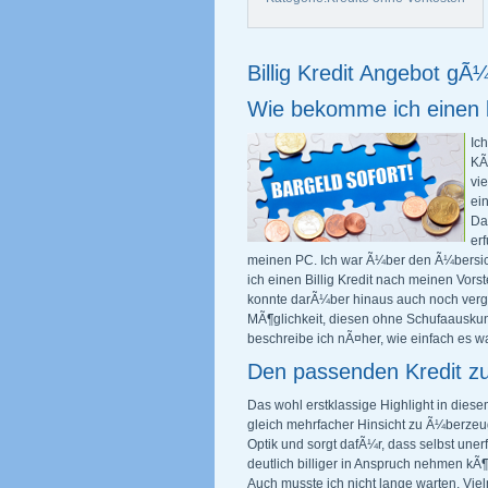
Billig Kredit Angebot g
Wie bekomme ich einen bi
Ic
KÃ
vie
ei
Da
er
meinen PC. Ich war Ã¼ber den Ã¼bersicht
ich einen Billig Kredit nach meinen Vors
konnte darÃ¼ber hinaus auch noch verg
MÃ¶glichkeit, diesen ohne Schufaauskun
beschreibe ich nÃ¤her, wie einfach es w
Den passenden Kredit z
Das wohl erstklassige Highlight in dies
gleich mehrfacher Hinsicht zu Ã¼berzeug
Optik und sorgt dafÃ¼r, dass selbst un
deutlich billiger in Anspruch nehmen k
Auch musste ich nicht lange warten. Vie