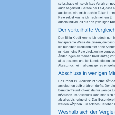
selbst habe ein solch fixes Verfahren n
auch begeistert. Gerade der Fakt, dass 
ausfielen, wird mich auch in Zukunft imm
Rate selbst konnte ich nach meinem Er
auf ein individuell auf den jeweiligen 
Der vorteilhafte Vergleic
Den Billig Kredit konnte ich jedoch nur 
transparente Weise die Zinsen, die beso
ich nur einen Kreditanbieter ohne Schu
mir dann eine Rate direkt online vorgesc
Ãnderungen an meinen Kreditantrag vor
alles gestimmt und ich konnte diesen di
Absatz noch einmal ganz genau eingeh
Abschluss in wenigen Mi
Das Portal 1x1kredit bietet hierbei fÃ¼
am eigenen Leib erfahren durfte. Der ei
Benutzerfreundlichkeit, da nur wenige 
mÃ¼ssen. Im Anschluss kann man sich dan
als alles bisherige sind. Das Besondere
werden kÃ¶nnen. Ein solches Darlehen k
Weshalb sich der Verglei