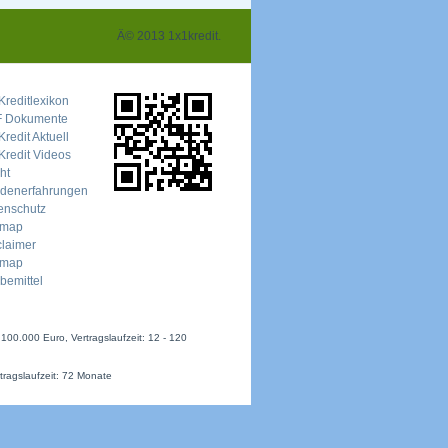
Â© 2013 1x1kredit.
Kreditlexikon
 Dokumente
redit Aktuell
Kredit Videos
ht
denerfahrungen
enschutz
emap
claimer
emap
bemittel
100.000 Euro, Vertragslaufzeit: 12 - 120
tragslaufzeit: 72 Monate