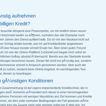
Ã¼nstig aufnehmen
lligen Kredit?
h brauchte dringend eine Finanzspritze, um mir endlich einen neuen
¼hlschrank kaufen zu kÃ¶nnen, nachdem das alte Exemplar nach
len Jahren den Dienst quittiert hatte. Da ich mir den Neukauf nicht auf
nen Schlag leisten konnte, war ich auf Kreditanbieter angewiesen.
rÃ¼ber hinaus musste schnell Ersatz her. Ãber einen guten Freund
fuhr ich von der Online-Plattform 1x1kredit und begab mich sofort an
lichen Aufbau absolut Ã¼berrascht. Bereits aus der Startseite konnte
tellungen berechnen lassen. Dieser fiel nicht nur gÃ¼nstig aus, sondern
leichsweise schnell in Anspruch genommen werden. Aber auch die
ft zu nutzen, bestand beim Online Angebot. Im nachfolgenden Text
ar, diesen zu beantragen.
u gÃ¼nstigen Konditionen
em Zusammenhang ist der eigens implementierte Kreditrechner, der in
en weiÃ. Immerhin prÃ¤sentiert sich dieser in einer hervorragenden
erfahrene Personen mit wenigen Mausklicks ans Ziel kommen und Kredite
Ã¶nnen, als dies unter normalen Bedingungen der Fall gewesen wÃ¤re.
lmehr kam die Zusage mehr oder weniger sofort per E-Mail rein. Ich