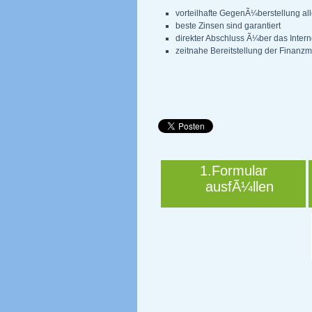
vorteilhafte GegenÃ¼berstellung all
beste Zinsen sind garantiert
direkter Abschluss Ã¼ber das Intern
zeitnahe Bereitstellung der Finanzmi
1.Formular
ausfÃ¼llen