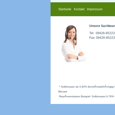
Startseite
Kontakt
Impressum
Unsere Sachbearb
Tel: 09426-8522
Fax: 09426-8522
* Sollzinssatz ab 4,83% (bonitÃ¤tsabhÃ¤ngig) fe
Monate
ReprÃ¤sentatives Beispiel: Sollzinssatz 6,76% f