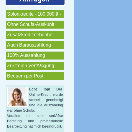
Sofortkredite - 100.000 â¬
Ohne Schufa-Auskunft
Zusatzkredit nebenher
Auch Barauszahlung
100% Auszahlung
Zur freien VerfÃ¼gung
Bequem per Post
Echt Top!
Der
Online-Kredit wurde
schnell genehmigt
und die Auszahlung
war ohne Schufa.
Vorallem die sehr seriÃ¶se
Beratung und professionelle
Bearbeitung hat mich beeindruckt.