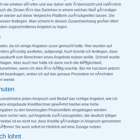
och nie erleben dÃ¼rfen und war daher sehr Ã¼berrascht und natÃ¼rlich
auch die Zinsen fÃ¼r das Darlehen in einem solchen MaÃ gÃ¼nstiger
er wieder auf diese Vergleichs-Plattform zurÃ¼ckgreifen lassen. Die
messen festlegen. Man scheint in diesem Zusammenhang groÃen Wert
Kunden zugeschnittenes Angebot zu legen.
h
finden, da ich einige Angaben zuvor gemacht hatte. Hier wurden auf
nders gÃ¼nstig ausfielen, aufgezeigt. Auch konnte ich festlegen, dass
faauskunft zum Berechnen eines Angebots nutzen wollte. Schnell wurde
hlagen. Aber auch hier hatte ich dann noch die MÃ¶glichkeit,
zunehmen, wenn ich dies fÃ¼r NÃ¶tig erachte. Bei mir hat dann jedoch
rekt beantragen, wobei ich auf das genaue Prozedere im nÃ¤chsten
en werde.
nuten
r ausnahmslos jeden Anspruch und Bedarf das richtige Angebot, wie ich
gens eingebaute Kreditrechner gewÃ¤hrt hierbei eine hohe
Eingaben zu den bevorzugten Finanzmitteln eingetragen werden
n sicher sein, auf Angebote zurÃ¼ckzugreifen, die deutlich billiger
 hierbei ist es nicht nur, dass Kredite gÃ¼nstiger in Anspruch genommen
Ã¶nnen Sie auch sofort im Hinblick auf eine Zusage nutzen.
ch lohnt