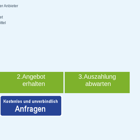
er Anbieter
et
ttel
2.Angebot
3.Auszahlung
erhalten
abwarten