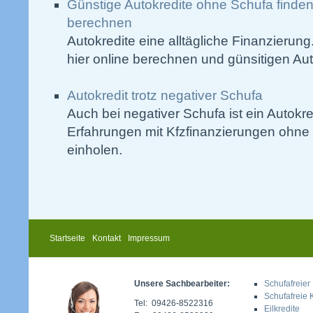
Günstige Autokredite ohne Schufa finden
berechnen
Autokredite eine alltägliche Finanzierung
hier online berechnen und günsitigen Aut
Autokredit trotz negativer Schufa
Auch bei negativer Schufa ist ein Autokre
Erfahrungen mit Kfzfinanzierungen ohne 
einholen.
Startseite
Kontakt
Impressum
Unsere Sachbearbeiter:
Schufafreier 
Schufafreie 
Tel: 09426-8522316
Eilkredite